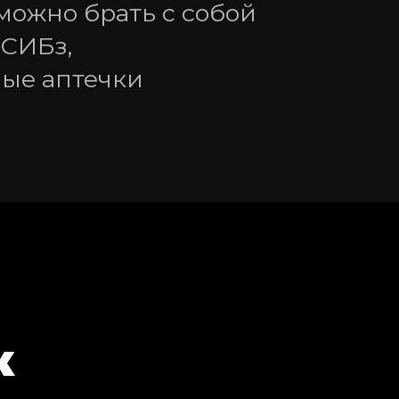
ожно брать с собой 
СИБз, 
ые аптечки
к