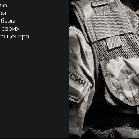
ю 
й 
 базы 
своих, 
го центра