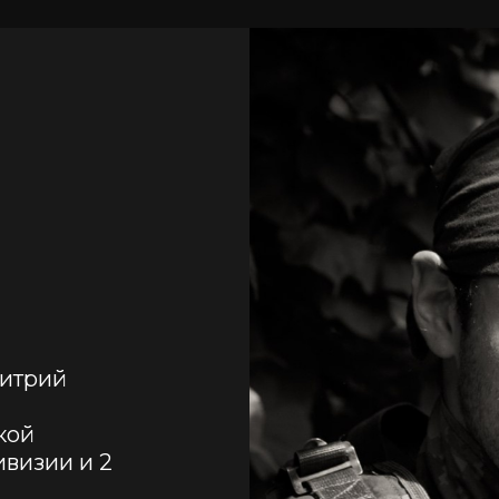
итрий 
ой 
визии и 2 