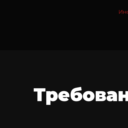
Инс
Требова