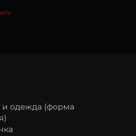
ость
 и одежда (форма 
я)
чка