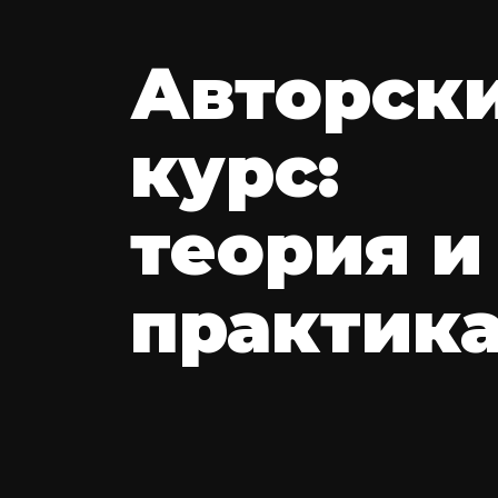
Авторски
курс: 
теория и 
практик